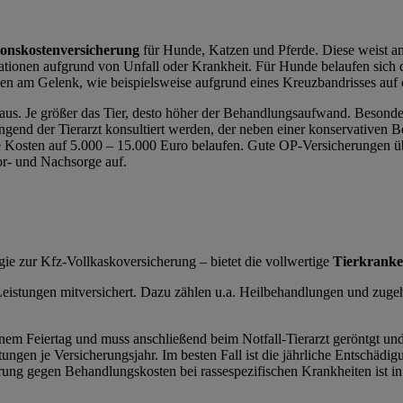
ionskostenversicherung
für Hunde, Katzen und Pferde. Diese weist a
tionen aufgrund von Unfall oder Krankheit. Für Hunde belaufen sich di
 am Gelenk, wie beispielsweise aufgrund eines Kreuzbandrisses auf 
 aus. Je größer das Tier, desto höher der Behandlungsaufwand. Besond
nd der Tierarzt konsultiert werden, der neben einer konservativen Be
 die Kosten auf 5.000 – 15.000 Euro belaufen. Gute OP-Versicherunge
r- und Nachsorge auf.
ie zur Kfz-Vollkaskoversicherung – bietet die vollwertige
Tierkranke
ere Leistungen mitversichert. Dazu zählen u.a. Heilbehandlungen und 
inem Feiertag und muss anschließend beim Notfall-Tierarzt geröntgt un
tungen je Versicherungsjahr. Im besten Fall ist die jährliche Entschädi
herung gegen Behandlungskosten bei rassespezifischen Krankheiten ist i