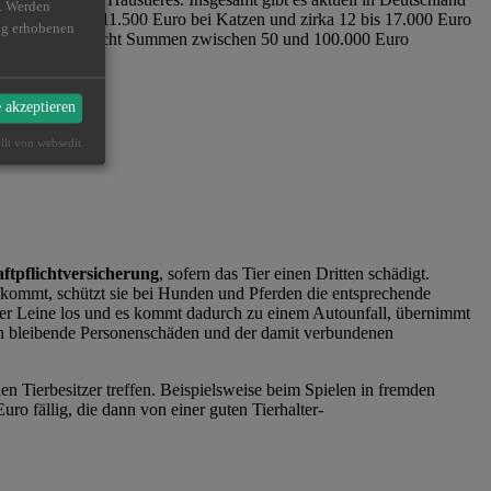
n. Werden
stiges auf rund 11.500 Euro bei Katzen und zirka 12 bis 17.000 Euro
ßig erhobenen
e kommen hier leicht Summen zwischen 50 und 100.000 Euro
e akzeptieren
ellt von websedit
n.
aftpflichtversicherung
, sofern das Tier einen Dritten schädigt.
fkommt, schützt sie bei Hunden und Pferden die entsprechende
 der Leine los und es kommt dadurch zu einem Autounfall, übernimmt
h bleibende Personenschäden und der damit verbundenen
Tierbesitzer treffen. Beispielsweise beim Spielen in fremden
 fällig, die dann von einer guten Tierhalter-