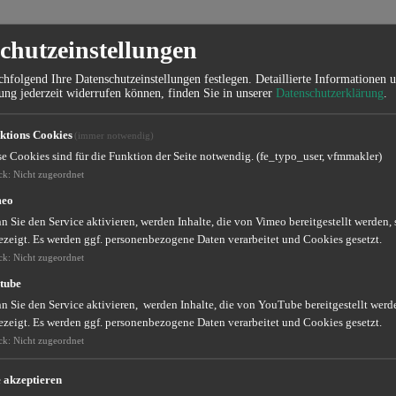
chutzeinstellungen
hfolgend Ihre Datenschutzeinstellungen festlegen.
Detaillierte Informationen 
ung jederzeit widerrufen können, finden Sie in unserer
Datenschutzerklärung
.
ktions Cookies
(immer notwendig)
se Cookies sind für die Funktion der Seite notwendig. (fe_typo_user, vfmmakler)
ck
:
Nicht zugeordnet
meo
 Sie den Service aktivieren, werden Inhalte, die von Vimeo bereitgestellt werden, 
ezeigt. Es werden ggf. personenbezogene Daten verarbeitet und Cookies gesetzt.
ck
:
Nicht zugeordnet
tube
n nicht nur Besitzer, sondern auch deren Haustiere im Alltag abgesich
 Sie den Service aktivieren, werden Inhalte, die von YouTube bereitgestellt werde
ezeigt. Es werden ggf. personenbezogene Daten verarbeitet und Cookies gesetzt.
ck
:
Nicht zugeordnet
e akzeptieren
e-Office und andauernder Lockdown bewegte viele Menschen zur Anscha