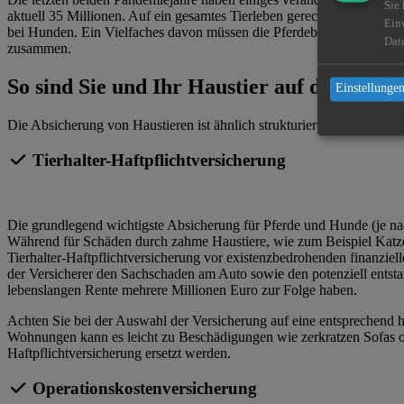
Sie
aktuell 35 Millionen. Auf ein gesamtes Tierleben gerechnet, belaufen
Ein
bei Hunden. Ein Vielfaches davon müssen die Pferdebesitzer in Deu
Dat
zusammen.
So sind Sie und Ihr Haustier auf der sicher
Einstellungen
Die Absicherung von Haustieren ist ähnlich strukturiert wie die Kfz
Tierhalter-Haftpflichtversicherung
Die grundlegend wichtigste Absicherung für Pferde und Hunde (je na
Während für Schäden durch zahme Haustiere, wie zum Beispiel Katzen
Tierhalter-Haftpflichtversicherung vor existenzbedrohenden finanzie
der Versicherer den Sachschaden am Auto sowie den potenziell ent
lebenslangen Rente mehrere Millionen Euro zur Folge haben.
Achten Sie bei der Auswahl der Versicherung auf eine entsprechend 
Wohnungen kann es leicht zu Beschädigungen wie zerkratzen Sofas od
Haftpflichtversicherung ersetzt werden.
Operationskostenversicherung