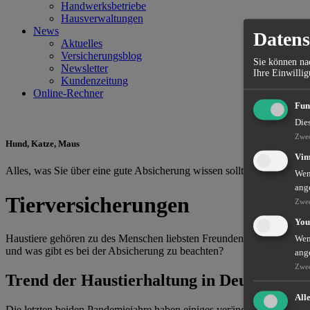
Handwerksbetriebe
Hausverwaltungen
News
Datens
Aktuelles
Versicherungsblog
Sie können nac
Newsletter
Ihre Einwillig
Kundenzeitung
Online-Rechner
Fun
Die
Zwe
Hund, Katze, Maus
Vi
Alles, was Sie über eine gute Absicherung wissen sollten
Wenn
ang
Tierversicherungen
Zwe
You
Haustiere gehören zu des Menschen liebsten Freunden. Deshalb sollte
Wenn
und was gibt es bei der Absicherung zu beachten?
ang
Zwe
Trend der Haustierhaltung in Deutschland
All
Die letzten beiden Pandemiejahre haben einiges verändert. Mehr Hom