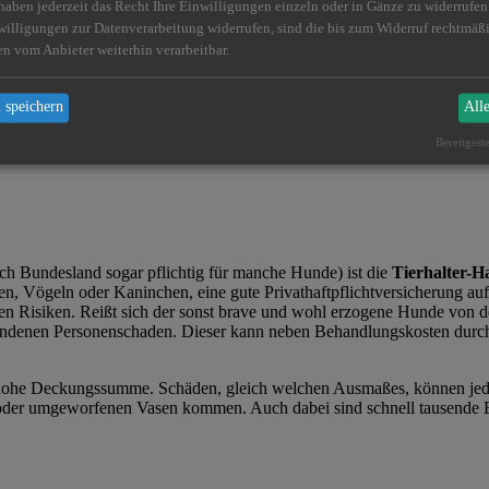
 haben jederzeit das Recht Ihre Einwilligungen einzeln oder in Gänze zu widerrufe
 sich die durchschnittlichen Kosten für Anschaffung, Unterhalt und Son
willigungen zur Datenverarbeitung widerrufen, sind die bis zum Widerruf rechtmä
tschland für ein gesamtes Pferdeleben berappeln. Schätzungen zufolg
en vom Anbieter weiterhin verarbeitbar.
en Seite
 speichern
All
Bereitgest
-Versicherung. Es werden
drei wesentliche Absicherungen
unterschiede
ch Bundesland sogar pflichtig für manche Hunde) ist die
Tierhalter-H
, Vögeln oder Kaninchen, eine gute Privathaftpflichtversicherung au
llen Risiken. Reißt sich der sonst brave und wohl erzogene Hunde von
standenen Personenschaden. Dieser kann neben Behandlungskosten durc
hohe Deckungssumme. Schäden, gleich welchen Ausmaßes, können jeden 
er umgeworfenen Vasen kommen. Auch dabei sind schnell tausende Euro