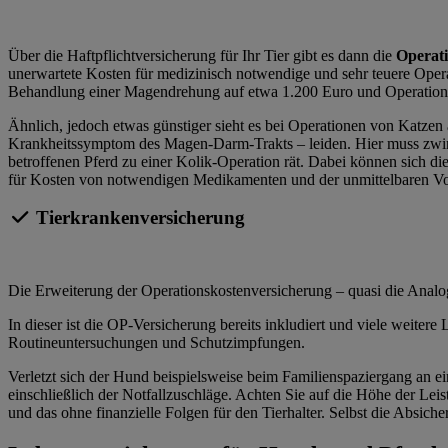
Über die Haftpflichtversicherung für Ihr Tier gibt es dann die
Operat
unerwartete Kosten für medizinisch notwendige und sehr teuere Opera
Behandlung einer Magendrehung auf etwa 1.200 Euro und Operationen
Ähnlich, jedoch etwas günstiger sieht es bei Operationen von Katzen
Krankheitssymptom des Magen-Darm-Trakts – leiden. Hier muss zwinge
betroffenen Pferd zu einer Kolik-Operation rät. Dabei können sich
für Kosten von notwendigen Medikamenten und der unmittelbaren Vo
Tierkrankenversicherung
Die Erweiterung der Operationskostenversicherung – quasi die Analog
In dieser ist die OP-Versicherung bereits inkludiert und viele weit
Routineuntersuchungen und Schutzimpfungen.
Verletzt sich der Hund beispielsweise beim Familienspaziergang an e
einschließlich der Notfallzuschläge. Achten Sie auf die Höhe der Leis
und das ohne finanzielle Folgen für den Tierhalter. Selbst die Absic