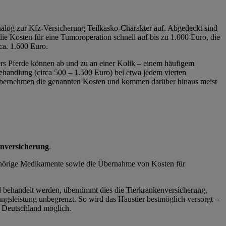
nalog zur Kfz-Versicherung Teilkasko-Charakter auf. Abgedeckt sind
e Kosten für eine Tumoroperation schnell auf bis zu 1.000 Euro, die
ca. 1.600 Euro.
ers Pferde können ab und zu an einer Kolik – einem häufigem
handlung (circa 500 – 1.500 Euro) bei etwa jedem vierten
n übernehmen die genannten Kosten und kommen darüber hinaus meist
nversicherung
.
zugehörige Medikamente sowie die Übernahme von Kosten für
d behandelt werden, übernimmt dies die Tierkrankenversicherung,
gungsleistung unbegrenzt. So wird das Haustier bestmöglich versorgt –
n Deutschland möglich.