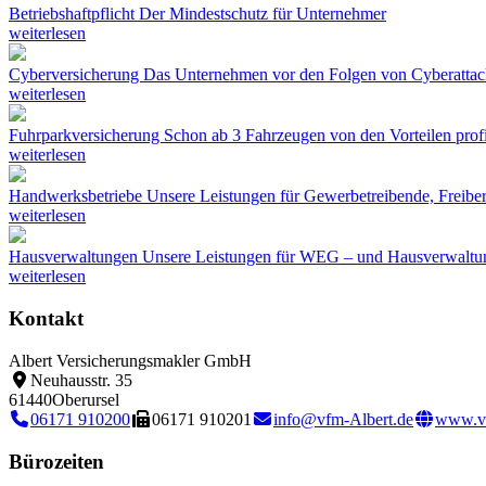
Betriebshaftpflicht
Der Mindestschutz für Unternehmer
weiterlesen
Cyberversicherung
Das Unternehmen vor den Folgen von Cyberattac
weiterlesen
Fuhrparkversicherung
Schon ab 3 Fahrzeugen von den Vorteilen profi
weiterlesen
Handwerksbetriebe
Unsere Leistungen für Gewerbetreibende, Freibe
weiterlesen
Hausverwaltungen
Unsere Leistungen für WEG – und Hausverwaltu
weiterlesen
Kontakt
Albert Versicherungsmakler GmbH
Neuhausstr. 35
61440
Oberursel
06171 910200
06171 910201
info@vfm-Albert.de
www.vf
Bürozeiten